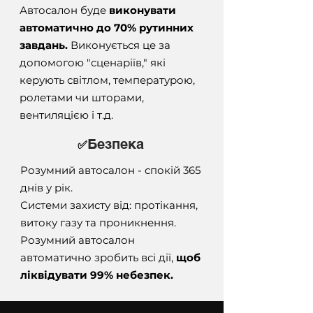
Автосалон буде
виконувати
автоматично до 70% рутинних
завдань.
Виконується це за
допомогою "сценаріїв," які
керують світлом, температурою,
ролетами чи шторами,
вентиляцією і т.д.
Безпека
✅
Розумний автосалон - спокій 365
днів у рік.
Системи захисту від: протікання,
витоку газу та проникнення.
Розумний автосалон
автоматично зробить всі дії,
щоб
ліквідувати
99% небезпек.