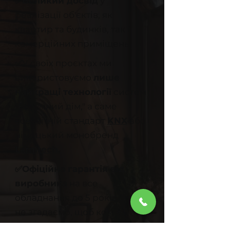
✅Великий досвід
у
реалізації об'єктів, як
квартир та будинків, так і
комерційних приміщень.
✅
У своїх проєктах ми
використовуємо
лише
найкращі технології
систем
"Розумний дім," а саме
всесвітній стандарт
KNX
або
німецький монобренд
Larnitech.
✅Офіційна гарантія від
виробника
на все
обладнання до 5 років. Хоча
не згадаємо, щоб комусь
вона знадобилась.