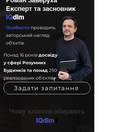
Роман Заверуха
Експерт та засновник
IQ
dim
Особисто
проводить
авторський нагляд
об'єктів.
Понад 16 років
досвіду
у сфері Розумних
Будинків
та понад
250
реалізованих об'єктів
Задати запитання
Чому клієнти обирають
IQdim
?