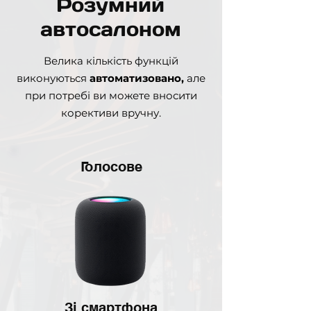
Розумний
автосалоном
Велика кількість функцій
в
иконуються
автоматизовано,
але
при потребі ви можете вносити
корективи вручну.
Голосове
Зі смартфона