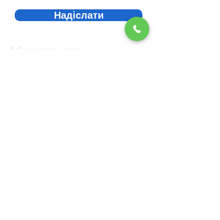
Надіслати
Контакти
Телефон:
+38 067 710 22 66
Email:
iqdim.ua@gmail.com
Інтернет-магазин:
https://iqdim.shop/ua/
Центральний офіс та шоу-рум:
м.Львів, вул.Богданівська 11