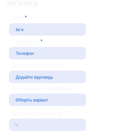
зв'язку
Ім'я
Телефон
З якого ви міста?
Як з вами зв'язатись?
Що вас цікавить ?