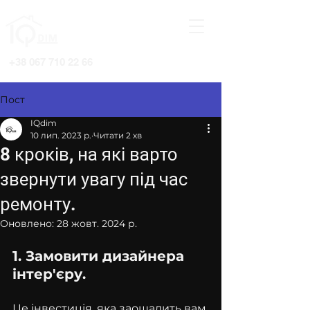
+38 067 710 22 66
Пост
IQdim
10 лип. 2023 р.
Читати 2 хв
8 кроків, на які варто
звернути увагу під час
ремонту.
Оновлено:
28 жовт. 2024 р.
1. Замовити дизайнера 
інтер'єру.
Це інвестиція, яка заощадить вам 