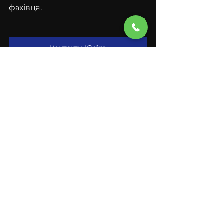
фахівця.
Контакти IQdim
Дивитися всі
Останні пости