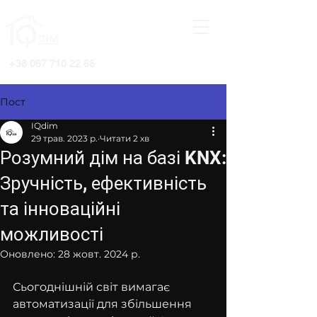
+38 067 710 22 66
Пост
IQdim
29 трав. 2023 р.
Читати 2 хв
Розумний дім на базі KNX:
Зручність, ефективність
та інноваційні
можливості
Оновлено:
28 жовт. 2024 р.
Сьогоднішній світ вимагає 
автоматизації для збільшення 