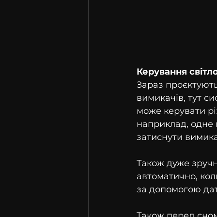
Керування світл
Зараз проєктують 
вимикачів, тут с
може керувати рі
наприклад, одне 
затиснути вимика
Також дуже зручн
автоматично, кол
за допомогою дат
Також перед сном