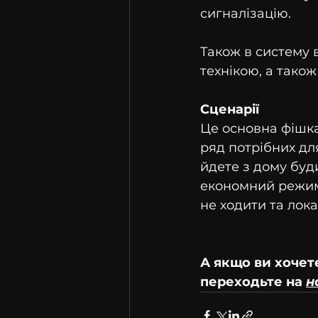
сигналізацію.
Також в систему 
технікою, а тако
Сценарії
Це основна фішка 
ряд потрібних для
йдете з дому буди
економний режим 
не ходити та лок
А якщо ви хочет
переходьте на 
н