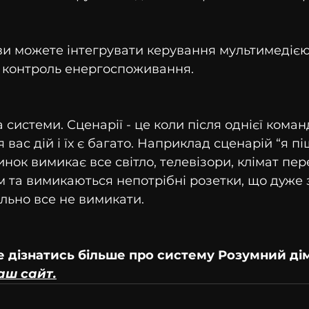
ви можете інтегрувати керування мультимедією
ж контроль енергоспоживання.
системи. Сценарії - це коли після однієї коман
 вас дій і їх є багато. Наприклад сценарій “я пі
нок вимикає все світло, телевізори, клімат пер
та вимикаються непотрібні розетки, що дуже 
ально все не вимикати.
е дізнатись більше про систему Розумний дім
аш сайт.