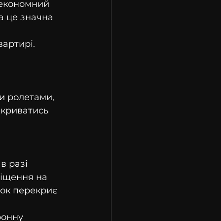
 економний 
а це значна 
вартирі.
и ролетами, 
криватись 
в разі 
іщення на 
нок перекриє 
ронну 