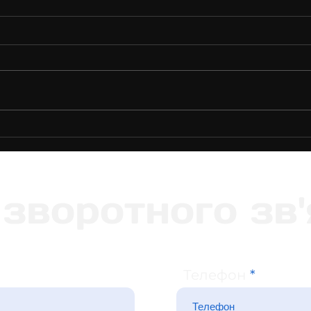
Чому, якщо будувати
💡 3
будинок, то краще
забу
одноповерховий, якщо
“Роз
достатньо місця
зворотного зв'
Телефон