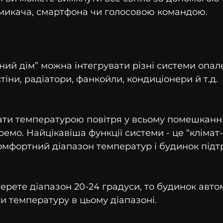
микача, смартфона чи голосовою командою.
ний дім” можна інтегрувати різні системи опале
стіни, радіатори, фанкойли, кондиціонери й т.д.
ти температурою повітря у всьому помешканні
ремо. Найцікавіша функції системи - це “клімат-
омфортний діапазон температур і будинок підт
берете діапазон 20-24 градуси, то будинок авто
и температуру в цьому діапазоні.