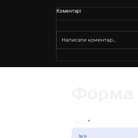
Коментарі
Написати коментар...
Бездротовий розумний дім:
Форма 
Ім'я