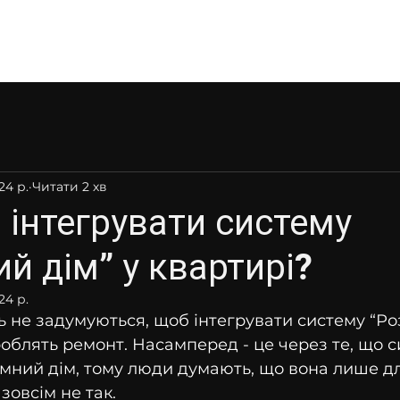
ізнес
Про нас
Технології
Партнерам
Послуги
24 р.
Читати 2 хв
 інтегрувати систему
й дім” у квартирі?
24 р.
ь не задумуються, щоб інтегрувати систему “Ро
роблять ремонт. Насамперед - це через те, що с
мний дім, тому люди думають, що вона лише д
 зовсім не так.