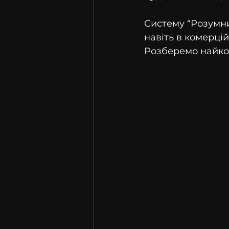
Систему “Розумний
навіть в комерці
Розберемо найкор