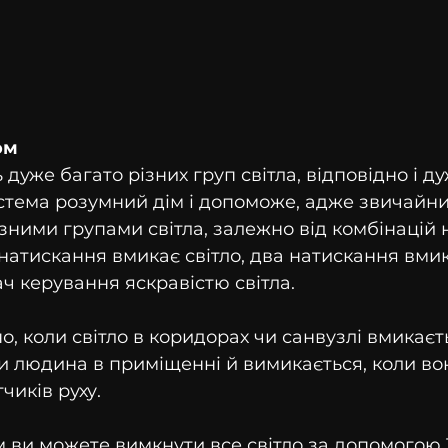
ом
дуже багато різних груп світла, відповідно і ду
истема розумний дім і допоможе, адже звичайн
зними групами світла, залежно від комбінацій н
натискання вмикає світло, два натискання вмика
ч керування яскравістю світла.
о, коли світло в коридорах чи санвузлі вмикаєт
и людина в приміщенні й вимикається, коли во
чиків руху.
 ви можете вимкнути все світло за допомогою 