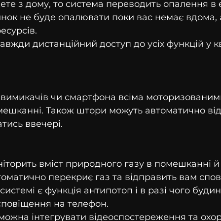
дете з дому, то система переводить опалення в
нок не буде опалювати поки вас немає вдома, 
есурсів.
 завжди дистанційний доступ до усіх функцій у к
и
 вимикачів чи смартфона всіма моторизованим
мешканні. Також штори можуть автоматично від
атись ввечері.
іторить вміст природного газу в помешканні й 
матично перекриє газ та відправить вам спов
системі є функція антипотоп і в разі чого буди
сповіщення на телефон.
 можна інтегрувати відеоспостереження та охо