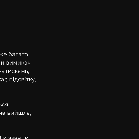
же багато 
ий вимикач 
атискань, 
є підсвітку, 
ься 
на вийшла, 
1 команди, 