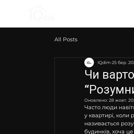
IQ Житло
IQ Б
All Posts
IQdim
25 бер. 20
Чи варто
“Розумни
Оновлено:
28 жовт. 20
Часто люди навіт
у квартирі, коли 
називається розу
будинків, хоча це