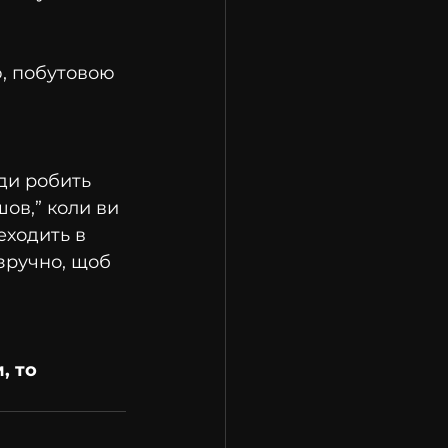
, побутовою 
ди робить 
шов,” коли ви 
еходить в 
зручно, щоб 
, то 