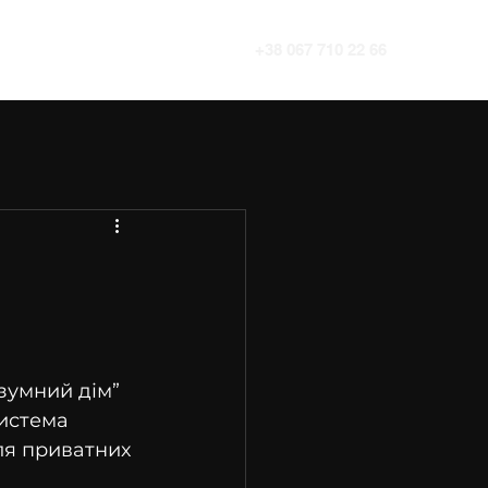
Цікаве
Контакти
+38 067 710 22 66
зумний дім” 
истема 
ля приватних 